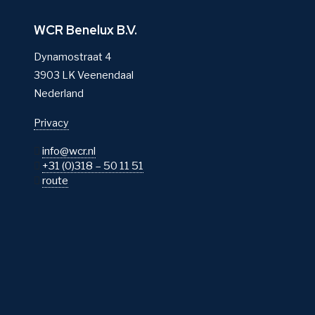
WCR Benelux B.V.
Dynamostraat 4
3903 LK Veenendaal
Nederland
Privacy
info@wcr.nl
+31 (0)318 – 50 11 51
route