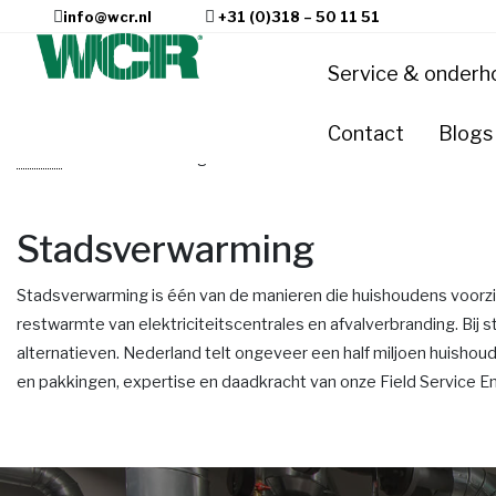
info@wcr.nl
+31 (0)318 – 50 11 51
Service & onderh
Contact
Blogs
Home
»
Stadsverwarming
Stadsverwarming
Stadsverwarming is één van de manieren die huishoudens voorziet
restwarmte van elektriciteitscentrales en afvalverbranding. Bi
alternatieven. Nederland telt ongeveer een half miljoen huishoud
en pakkingen, expertise en daadkracht van onze Field Service E