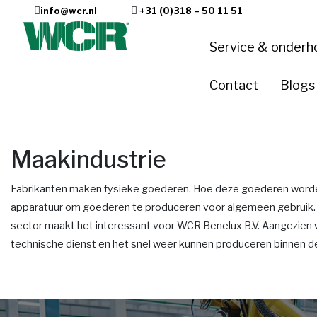
info@wcr.nl
+31 (0)318 – 50 11 51
Service & onderh
Contact
Blogs
Home
»
Maakindustrie
Maakindustrie
Fabrikanten maken fysieke goederen. Hoe deze goederen worden 
apparatuur om goederen te produceren voor algemeen gebruik. O
sector maakt het interessant voor WCR Benelux B.V. Aangezien 
technische dienst en het snel weer kunnen produceren binnen de 