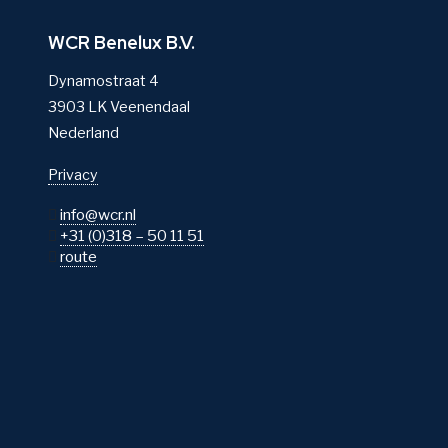
WCR Benelux B.V.
Dynamostraat 4
3903 LK Veenendaal
Nederland
Privacy
info@wcr.nl
+31 (0)318 – 50 11 51
route