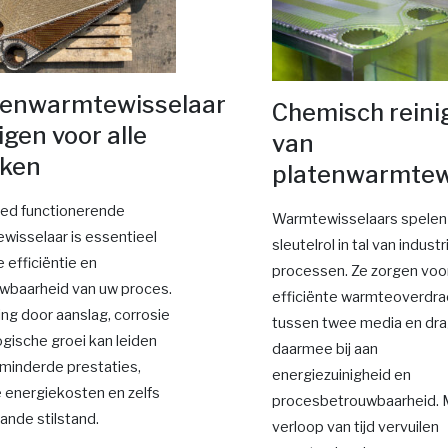
tenwarmtewisselaar
Chemisch reini
igen voor alle
van
ken
platenwarmtew
ed functionerende
Warmtewisselaars spelen
wisselaar is essentieel
sleutelrol in tal van industr
 efficiëntie en
processen. Ze zorgen voo
wbaarheid van uw proces.
efficiënte warmteoverdra
ing door aanslag, corrosie
tussen twee media en dr
ogische groei kan leiden
daarmee bij aan
rminderde prestaties,
energiezuinigheid en
 energiekosten en zelfs
procesbetrouwbaarheid. 
ande stilstand.
verloop van tijd vervuilen