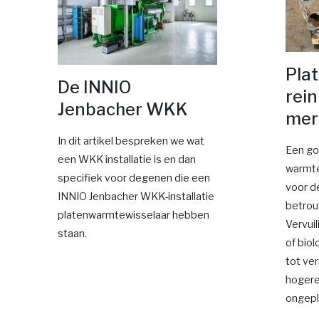
Pla
De INNIO
rein
Jenbacher WKK
mer
In dit artikel bespreken we wat
Een go
een WKK installatie is en dan
warmte
specifiek voor degenen die een
voor de
INNIO Jenbacher WKK-installatie
betrou
platenwarmtewisselaar hebben
Vervuil
staan.
of biol
tot ve
hogere
ongepl