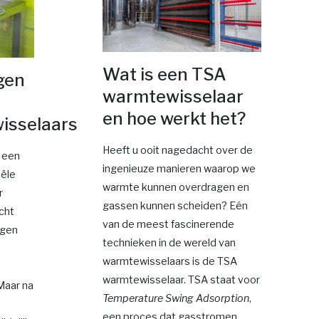
Wat is een TSA
gen
warmtewisselaar
en hoe werkt het?
isselaars
Heeft u ooit nagedacht over de
 een
ingenieuze manieren waarop we
iële
warmte kunnen overdragen en
r
gassen kunnen scheiden? Eén
cht
van de meest fascinerende
agen
technieken in de wereld van
warmtewisselaars is de TSA
warmtewisselaar. TSA staat voor
Maar na
Temperature Swing Adsorption
,
een proces dat gasstromen